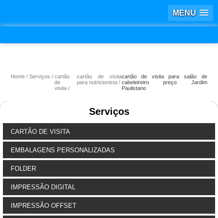
MENU
Home
Serviços
cartão
cartão de visita
cartão de visita para salão de
de
para nutricionista
cabeleireiro preço Jardim
visita
Paulistano
Serviços
CARTÃO DE VISITA
EMBALAGENS PERSONALIZADAS
FOLDER
IMPRESSÃO DIGITAL
IMPRESSÃO OFFSET