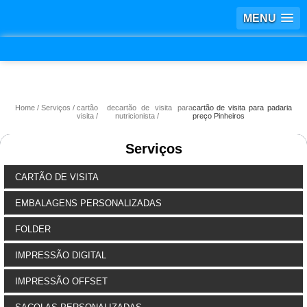
MENU
Home
Serviços
cartão de
cartão de visita para
cartão de visita para padaria
visita
nutricionista
preço Pinheiros
Serviços
CARTÃO DE VISITA
EMBALAGENS PERSONALIZADAS
FOLDER
IMPRESSÃO DIGITAL
IMPRESSÃO OFFSET