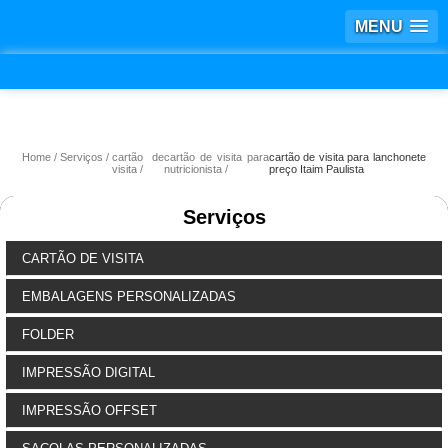
MENU
Home
Serviços
cartão de
cartão de visita para
cartão de visita para lanchonete
visita
nutricionista
preço Itaim Paulista
Serviços
CARTÃO DE VISITA
EMBALAGENS PERSONALIZADAS
FOLDER
IMPRESSÃO DIGITAL
IMPRESSÃO OFFSET