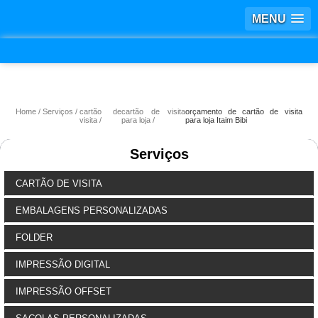
MENU
Home
Serviços
cartão de
cartão de visita
orçamento de cartão de visita
visita
para loja
para loja Itaim Bibi
Serviços
CARTÃO DE VISITA
EMBALAGENS PERSONALIZADAS
FOLDER
IMPRESSÃO DIGITAL
IMPRESSÃO OFFSET