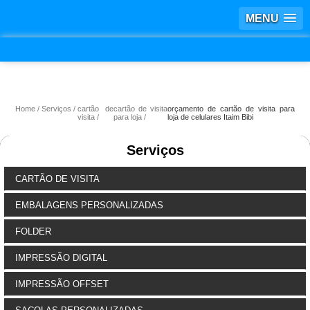
MENU
Home
Serviços
cartão de
cartão de visita
orçamento de cartão de visita para
visita
para loja
loja de celulares Itaim Bibi
Serviços
CARTÃO DE VISITA
EMBALAGENS PERSONALIZADAS
FOLDER
IMPRESSÃO DIGITAL
IMPRESSÃO OFFSET