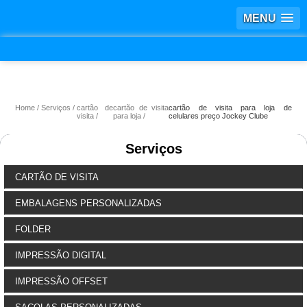
MENU
Home
Serviços
cartão de
cartão de visita
cartão de visita para loja de
visita
para loja
celulares preço Jockey Clube
Serviços
CARTÃO DE VISITA
EMBALAGENS PERSONALIZADAS
FOLDER
IMPRESSÃO DIGITAL
IMPRESSÃO OFFSET