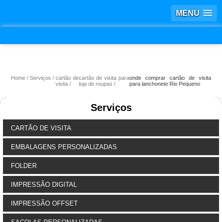
MENU
Home
Serviços
cartão de
cartão de visita para
onde comprar cartão de visita
visita
loja de roupas
para lanchonete Rio Pequeno
Serviços
CARTÃO DE VISITA
EMBALAGENS PERSONALIZADAS
FOLDER
IMPRESSÃO DIGITAL
IMPRESSÃO OFFSET