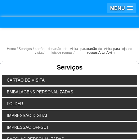
MENU
Home
Serviços
cartão de
cartão de visita para
cartão de visita para loja de
visita
loja de roupas
roupas Artur Alvim
Serviços
CARTÃO DE VISITA
EMBALAGENS PERSONALIZADAS
FOLDER
IMPRESSÃO DIGITAL
IMPRESSÃO OFFSET