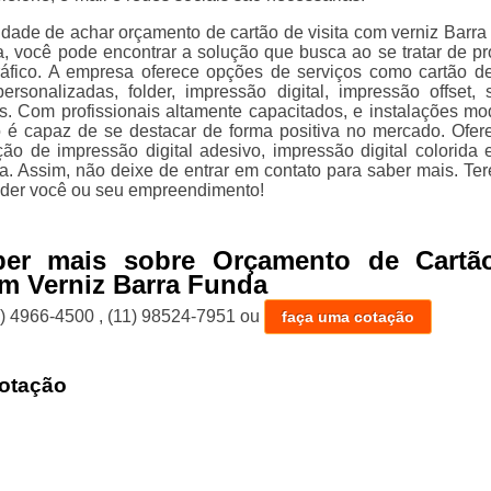
lidade de achar orçamento de cartão de visita com verniz Barra
, você pode encontrar a solução que busca ao se tratar de p
ráfico. A empresa oferece opções de serviços como cartão de 
rsonalizadas, folder, impressão digital, impressão offset, 
s. Com profissionais altamente capacitados, e instalações mo
 é capaz de se destacar de forma positiva no mercado. Ofe
o de impressão digital adesivo, impressão digital colorida e
a. Assim, não deixe de entrar em contato para saber mais. Te
nder você ou seu empreendimento!
ber mais sobre Orçamento de Cartã
om Verniz Barra Funda
1) 4966-4500
,
(11) 98524-7951
ou
faça uma cotação
otação