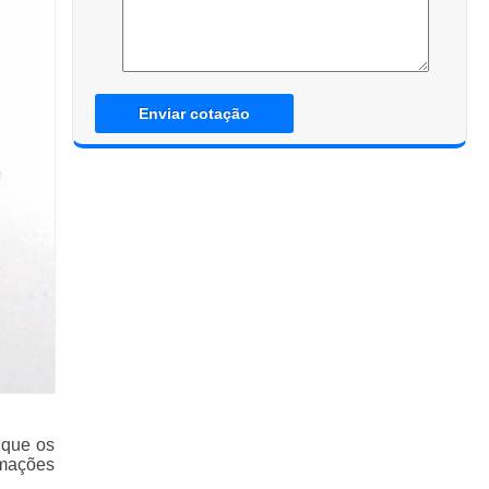
Enviar cotação
 que os
rmações