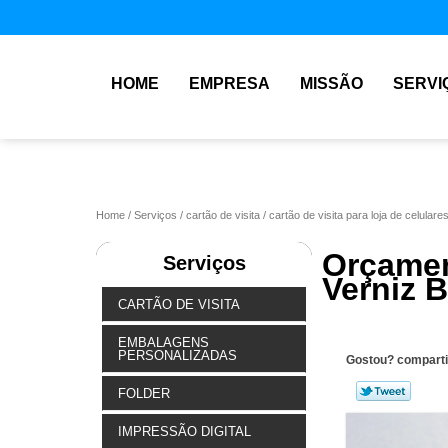
HOME
EMPRESA
MISSÃO
SERVI
Home
Serviços
cartão de visita
cartão de visita para loja de celulare
Orçame
Serviços
Verniz 
CARTÃO DE VISITA
EMBALAGENS
PERSONALIZADAS
Gostou? comparti
FOLDER
IMPRESSÃO DIGITAL