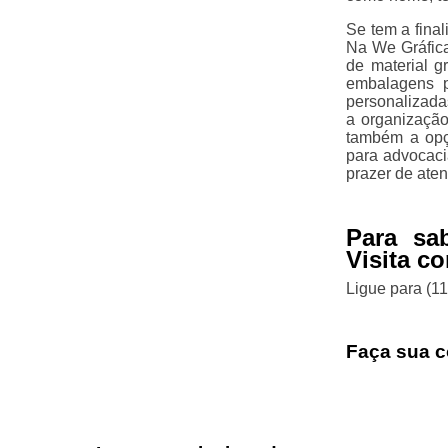
Se tem a fina
Na We Gráfica
de material g
embalagens pe
personalizada
a organização
também a opçã
para advocaci
prazer de ate
Para sa
Visita c
Ligue para
(1
Faça sua c