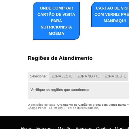
ONDE COMPRAR
CARTÃO DE VISI
CARTÃO DE VISITA
COM VERNIZ PR
PARA
MANDAQUI
NUTRICIONISTA
MOEMA
Regiões de Atendimento
Selecione:
ZONA LESTE
ZONA NORTE
ZONA OESTE
Verifique as regiões que atendemos
O conteúdo do texto "
Orçamento de Cartão de Visita com Verniz Barra 
Código Penal –
Lei 9610/98 - Lei de direitos autorais
.
Home
Empresa
Missão
Serviços
Contato
Mapa do