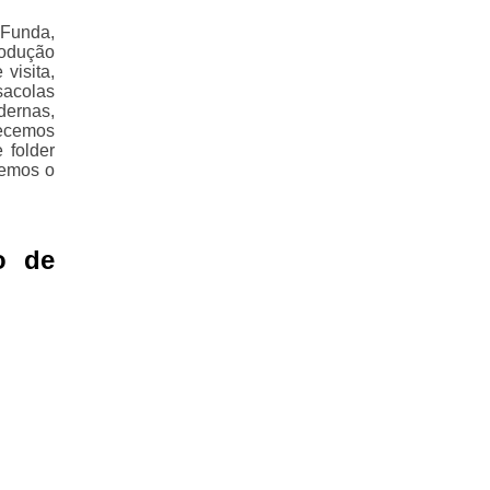
 Funda,
rodução
visita,
sacolas
dernas,
recemos
 folder
remos o
o de