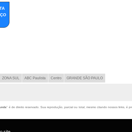
TA
EÇO
ZONA SUL
ABC Paulista
Centro
GRANDE SÃO PAULO
Funda
" é de direito reservado. Sua reprodução, parcial ou total, mesmo citando nossos links, é pr
 site