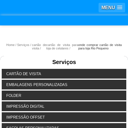
MENU
Home
Serviços
cartão de
cartão de visita para
onde comprar cartão de visita
visita
loja de celulares
para loja Rio Pequeno
Serviços
CARTÃO DE VISITA
EMBALAGENS PERSONALIZADAS
FOLDER
IMPRESSÃO DIGITAL
IMPRESSÃO OFFSET