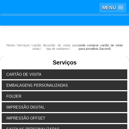
MENU
Home
Serviços
cartão de
cartão de visita para
onde comprar cartão de visita
visita
loja de celulares
para jornalista Sacomã
Serviços
CARTÃO DE VISITA
EMBALAGENS PERSONALIZADAS
FOLDER
IMPRESSÃO DIGITAL
IMPRESSÃO OFFSET