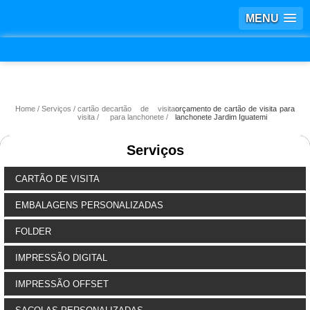
MENU
Home
Serviços
cartão de
cartão de visita
orçamento de cartão de visita para
visita
para lanchonete
lanchonete Jardim Iguatemi
Serviços
CARTÃO DE VISITA
EMBALAGENS PERSONALIZADAS
FOLDER
IMPRESSÃO DIGITAL
IMPRESSÃO OFFSET