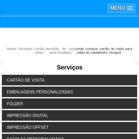
MENU
Home
Serviços
cartão de
cartão de visita
onde comprar cartão de visita para
visita
para jornalista
salão de cabeleireiro Jaraguá
Serviços
CARTÃO DE VISITA
EMBALAGENS PERSONALIZADAS
FOLDER
IMPRESSÃO DIGITAL
IMPRESSÃO OFFSET