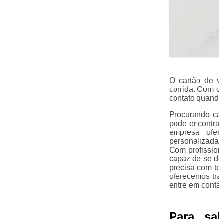
O cartão de v
corrida. Com 
contato quand
Procurando ca
pode encontra
empresa ofe
personalizadas
Com profissio
capaz de se de
precisa com t
oferecemos tr
entre em cont
Para sa