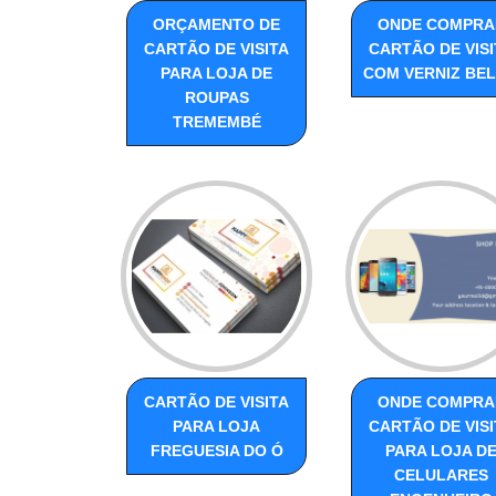
ORÇAMENTO DE
ONDE COMPRA
CARTÃO DE VISITA
CARTÃO DE VISI
PARA LOJA DE
COM VERNIZ BE
ROUPAS
TREMEMBÉ
CARTÃO DE VISITA
ONDE COMPRA
PARA LOJA
CARTÃO DE VISI
FREGUESIA DO Ó
PARA LOJA D
CELULARES