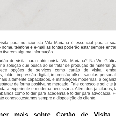
isita para nutricionista Vila Mariana é essencial para a sua
o nome, telefone e e-mail as fontes poderão estar sempre entr
o tiverem alguma informação.
rtão de visita para nutricionista Vila Mariana? Na We Gráfic
r a solução que busca ao se tratar de produção de material grá
rece opções de serviços como cartão de visita, emba
, folder, impressão digital, impressão offset, sacolas personal
nais altamente capacitados, e instalações modernas, a organi
stacar de forma positiva no mercado. Fale conosco e solicite j
oda a experiente e moderna necessária. Além dos já citados,
abalhos como folder para academia e folder para advocacia. Po
ato conosco,estamos sempre a disposição do cliente.
ber mais sobre Cartão de Visita 