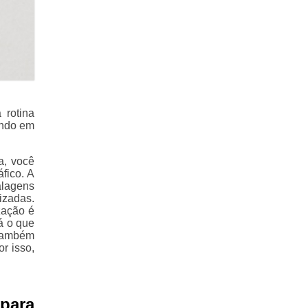
 rotina
ando em
a, você
fico. A
lagens
izadas.
zação é
á o que
 também
r isso,
para