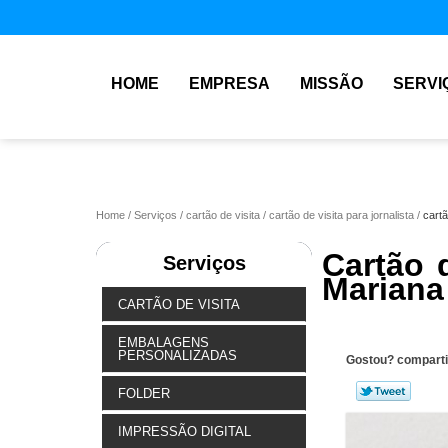
HOME
EMPRESA
MISSÃO
SERVI
Home
Serviços
cartão de visita
cartão de visita para jornalista
cartã
Cartão d
Serviços
Mariana
CARTÃO DE VISITA
EMBALAGENS
PERSONALIZADAS
Gostou? comparti
FOLDER
IMPRESSÃO DIGITAL