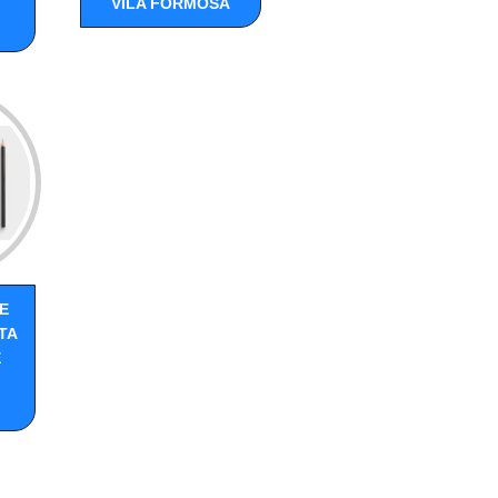
VILA FORMOSA
E
TA
E