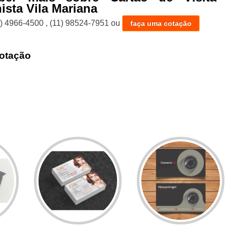
ista Vila Mariana
1) 4966-4500
,
(11) 98524-7951
ou
faça uma cotação
otação