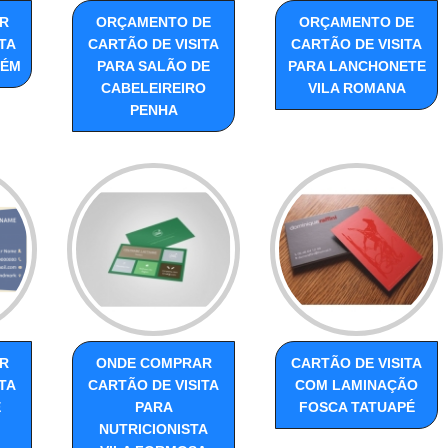
R
ORÇAMENTO DE
ORÇAMENTO DE
TA
CARTÃO DE VISITA
CARTÃO DE VISITA
LÉM
PARA SALÃO DE
PARA LANCHONETE
CABELEIREIRO
VILA ROMANA
PENHA
R
ONDE COMPRAR
CARTÃO DE VISITA
TA
CARTÃO DE VISITA
COM LAMINAÇÃO
E
PARA
FOSCA TATUAPÉ
NUTRICIONISTA