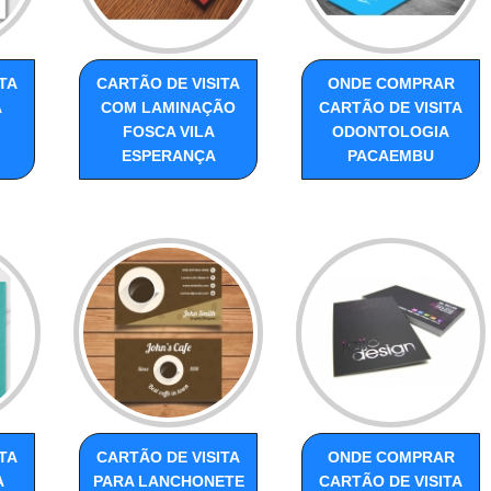
TA
CARTÃO DE VISITA
ONDE COMPRAR
A
COM LAMINAÇÃO
CARTÃO DE VISITA
FOSCA VILA
ODONTOLOGIA
ESPERANÇA
PACAEMBU
TA
CARTÃO DE VISITA
ONDE COMPRAR
A
PARA LANCHONETE
CARTÃO DE VISITA