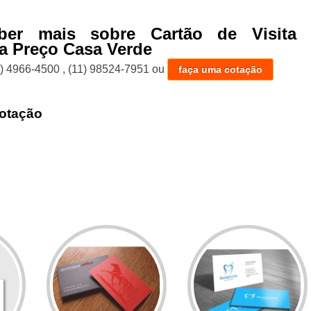
ber mais sobre Cartão de Visita 
ta Preço Casa Verde
1) 4966-4500
,
(11) 98524-7951
ou
faça uma cotação
otação