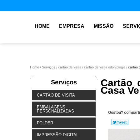
HOME
EMPRESA
MISSÃO
SERVI
Home
Serviços
cartão de visita
cartão de visita odontologia
cartão 
Cartão 
Serviços
Casa Ve
CARTÃO DE VISITA
EMBALAGENS
PERSONALIZADAS
Gostou? comparti
FOLDER
IMPRESSÃO DIGITAL