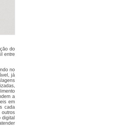
ação do
l entre
ando no
vel, já
alagens
lizadas,
dimento
endem a
veis em
os cada
outros
digital
atender