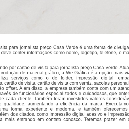
isita para jornalista preço Casa Verde é uma forma de divulg
 deve conter informações como nome, logotipo, telefone, e-mai
ndo por cartão de visita para jornalista preço Casa Verde, Atu
rodução de material gráfico, a We Gráfica é a opção mais viá
iliza serviços como o de folder, impressão digital, emb
, cartão de visita, cartão de visita com verniz, sacolas persona
ão offset. Além disso, a empresa também conta com um aten
através de funcionários especializados e cuidadosos, que ent
e cada cliente. Também foram investidos valores considerá
de qualidade, aumentando a eficiência da marca. Executam
 uma forma experiente e moderna, e também oferecemos 
além dos citados, como impressão digital adesivo e impressão 
iba mais entrando em contato conosco. Teremos prazer em 