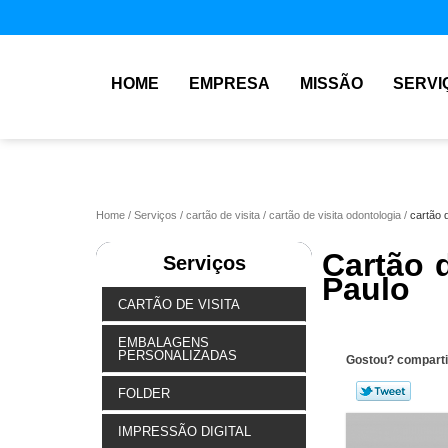
HOME
EMPRESA
MISSÃO
SERVI
Home
Serviços
cartão de visita
cartão de visita odontologia
cartão 
Cartão 
Serviços
Paulo
CARTÃO DE VISITA
EMBALAGENS
PERSONALIZADAS
Gostou? comparti
FOLDER
IMPRESSÃO DIGITAL