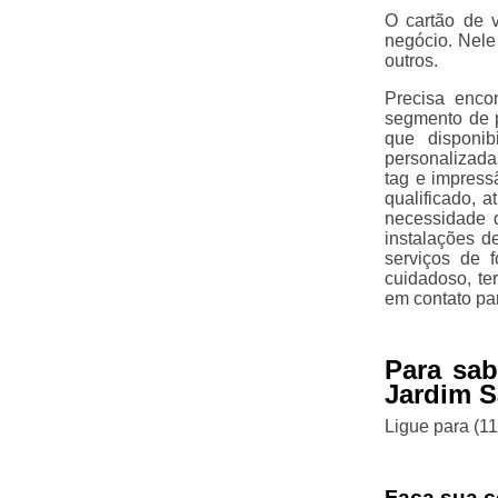
O cartão de 
negócio. Nele
outros.
Precisa enco
segmento de p
que disponib
personalizadas
tag e impress
qualificado, 
necessidade d
instalações d
serviços de 
cuidadoso, te
em contato pa
Para sab
Jardim S
Ligue para
(1
Faça sua c